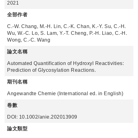
2021
全部作者
C.-W. Chang, M.-H. Lin, C.-K. Chan, K.-Y. Su, C.-H.
Wu, W.-C. Lo, S. Lam, Y.-T. Cheng, P.-H. Liao, C.-H.
Wong, C.-C. Wang
論文名稱
Automated Quantification of Hydroxyl Reactivities:
Prediction of Glycosylation Reactions.
期刊名稱
Angewandte Chemie (International ed. in English)
卷數
DOI: 10.1002/anie.202013909
論文類型