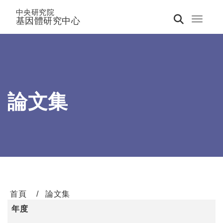
中央研究院
基因體研究中心
Toggle 
論文集
首頁
論文集
年度