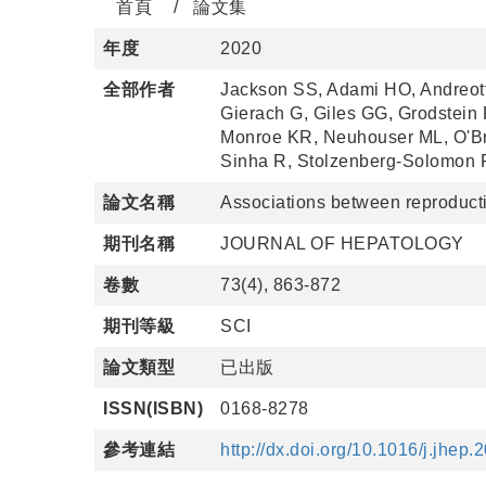
首頁
論文集
年度
2020
全部作者
Jackson SS, Adami HO, Andreott
Gierach G, Giles GG, Grodstein 
Monroe KR, Neuhouser ML, O'Br
Sinha R, Stolzenberg-Solomon R
論文名稱
Associations between reproductiv
期刊名稱
JOURNAL OF HEPATOLOGY
卷數
73(4), 863-872
期刊等級
SCI
論文類型
已出版
ISSN(ISBN)
0168-8278
參考連結
http://dx.doi.org/10.1016/j.jhep