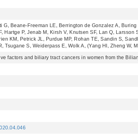
i G, Beane-Freeman LE, Berrington de Gonzalez A, Buring
F, Hartge P, Jenab M, Kirsh V, Knutsen SF, Lan Q, Larsson 
ien KM, Petrick JL, Purdue MP, Rohan TE, Sandin S, San
, Tsugane S, Weiderpass E, Wolk A, (Yang HI, Zheng W, M
e factors and biliary tract cancers in women from the Bilia
.2020.04.046