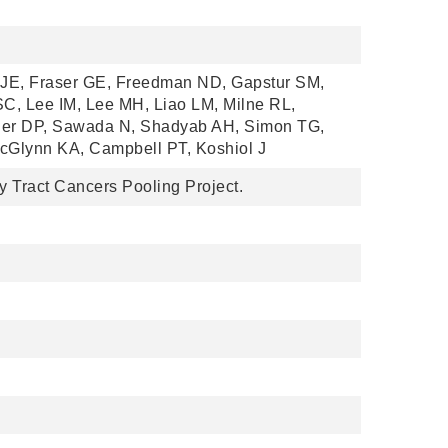
 JE, Fraser GE, Freedman ND, Gapstur SM,
SC, Lee IM, Lee MH, Liao LM, Milne RL,
dler DP, Sawada N, Shadyab AH, Simon TG,
cGlynn KA, Campbell PT, Koshiol J
ry Tract Cancers Pooling Project.