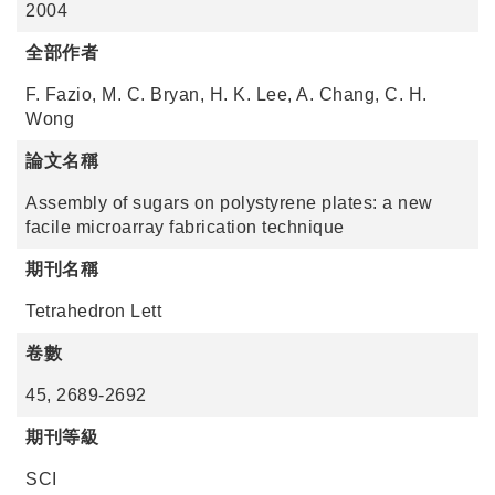
2004
全部作者
F. Fazio, M. C. Bryan, H. K. Lee, A. Chang, C. H.
Wong
論文名稱
Assembly of sugars on polystyrene plates: a new
facile microarray fabrication technique
期刊名稱
Tetrahedron Lett
卷數
45, 2689-2692
期刊等級
SCI