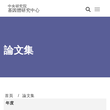
中央研究院
基因體研究中心
Toggle 
論文集
首頁
論文集
年度