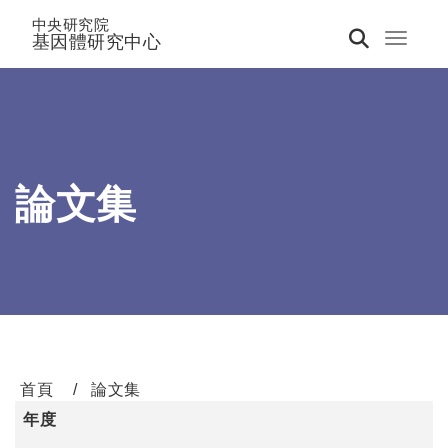
中央研究院
基因體研究中心
Toggle 
論文集
首頁
論文集
年度