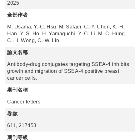
2025
全部作者
M. Usama, Y.-C. Hsu, M. Safaei, C.-Y. Chen, K.-H.
Han, Y.-S. Ho, H. Yamaguchi, Y.-C. Li, M.-C. Hung,
C.-H. Wong, C.-W. Lin
論文名稱
Antibody-drug conjugates targeting SSEA-4 inhibits
growth and migration of SSEA-4 positive breast
cancer cells.
期刊名稱
Cancer letters
卷數
611, 217453
期刊等級