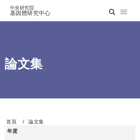
中央研究院
基因體研究中心
Toggle 
論文集
首頁
論文集
年度