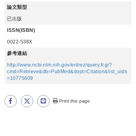
論文類型
已出版
ISSN(ISBN)
0022-538X
參考連結
http://www.ncbi.nlm.nih.gov/entrez/query.fcgi?
cmd=Retrieve&db=PubMed&dopt=Citation&list_uids
=10775609
Print this page