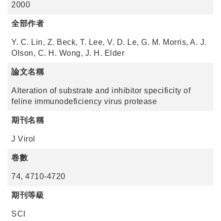
2000
全部作者
Y. C. Lin, Z. Beck, T. Lee, V. D. Le, G. M. Morris, A. J.
Olson, C. H. Wong, J. H. Elder
論文名稱
Alteration of substrate and inhibitor specificity of
feline immunodeficiency virus protease
期刊名稱
J Virol
卷數
74, 4710-4720
期刊等級
SCI