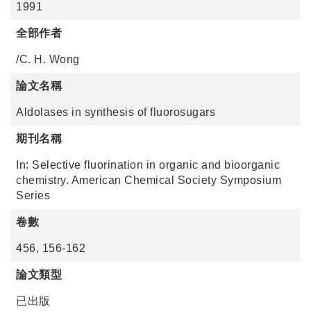
1991
全部作者
/C. H. Wong
論文名稱
Aldolases in synthesis of fluorosugars
期刊名稱
In: Selective fluorination in organic and bioorganic
chemistry. American Chemical Society Symposium
Series
卷數
456, 156-162
論文類型
已出版