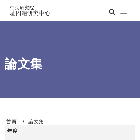
中央研究院
基因體研究中心
Toggle 
論文集
首頁
論文集
年度