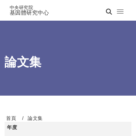
中央研究院
基因體研究中心
Toggle 
論文集
首頁
論文集
年度