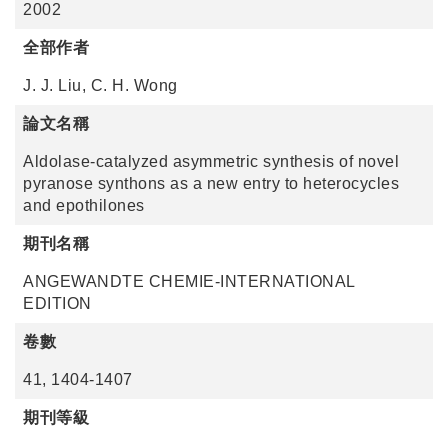
2002
全部作者
J. J. Liu, C. H. Wong
論文名稱
Aldolase-catalyzed asymmetric synthesis of novel
pyranose synthons as a new entry to heterocycles
and epothilones
期刊名稱
ANGEWANDTE CHEMIE-INTERNATIONAL
EDITION
卷數
41, 1404-1407
期刊等級