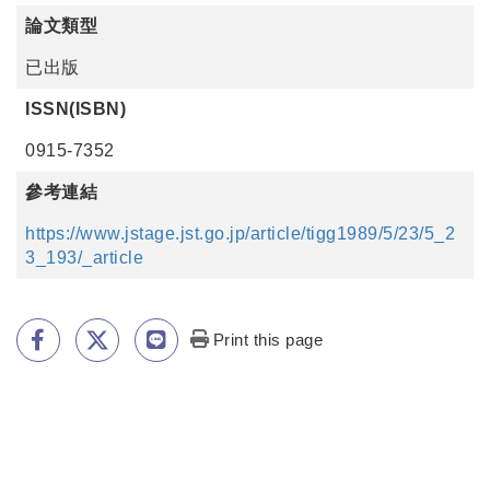
論文類型
已出版
ISSN(ISBN)
0915-7352
參考連結
https://www.jstage.jst.go.jp/article/tigg1989/5/23/5_2
3_193/_article
Print this page