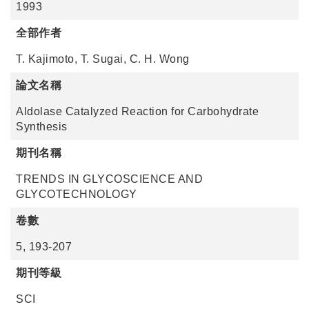
1993
全部作者
T. Kajimoto, T. Sugai, C. H. Wong
論文名稱
Aldolase Catalyzed Reaction for Carbohydrate
Synthesis
期刊名稱
TRENDS IN GLYCOSCIENCE AND
GLYCOTECHNOLOGY
卷數
5, 193-207
期刊等級
SCI