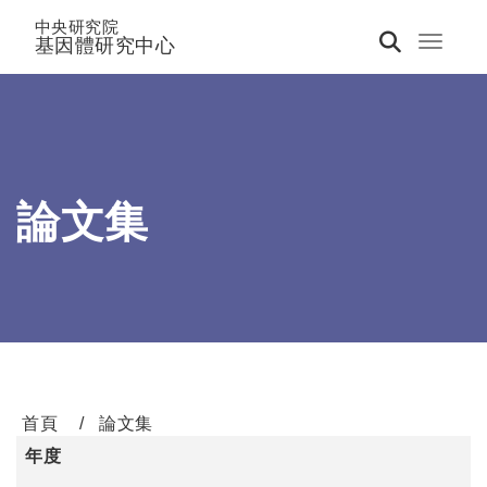
中央研究院
基因體研究中心
Toggle 
論文集
首頁
論文集
年度