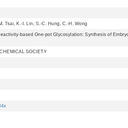
M. Tsai, K.-I. Lin, S.-C. Hung, C.-H. Wong
 Reactivity-based One-pot Glycosylation: Synthesis of Embr
 CHEMICAL SOCIETY
84x