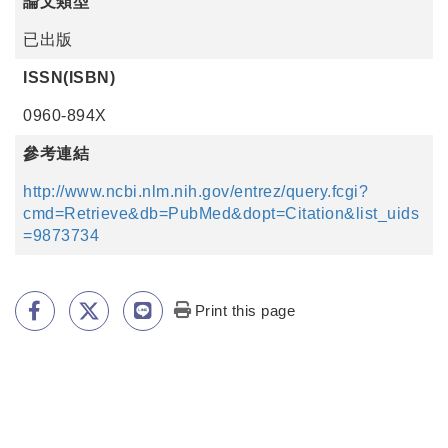
論文類型
已出版
ISSN(ISBN)
0960-894X
參考連結
http://www.ncbi.nlm.nih.gov/entrez/query.fcgi?
cmd=Retrieve&db=PubMed&dopt=Citation&list_uids
=9873734
Print this page