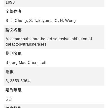
1998
全部作者
S. J. Chung, S. Takayama, C. H. Wong
論文名稱
Acceptor substrate-based selective inhibition of
galactosyltransferases
期刊名稱
Bioorg Med Chem Lett
卷數
8, 3359-3364
期刊等級
SCI