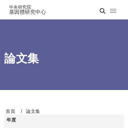
中央研究院
基因體研究中心
Toggle 
論文集
首頁
論文集
年度