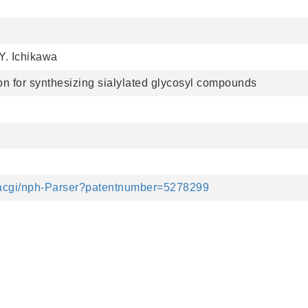
Y. Ichikawa
n for synthesizing sialylated glycosyl compounds
netacgi/nph-Parser?patentnumber=5278299