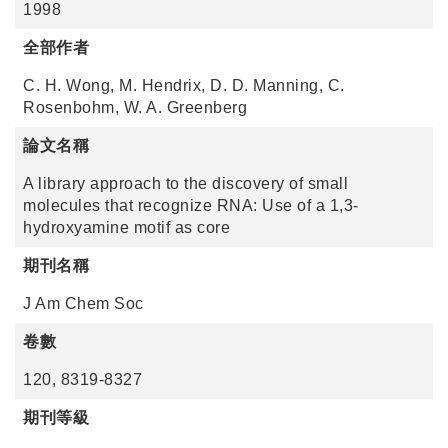
1998
全部作者
C. H. Wong, M. Hendrix, D. D. Manning, C.
Rosenbohm, W. A. Greenberg
論文名稱
A library approach to the discovery of small
molecules that recognize RNA: Use of a 1,3-
hydroxyamine motif as core
期刊名稱
J Am Chem Soc
卷數
120, 8319-8327
期刊等級