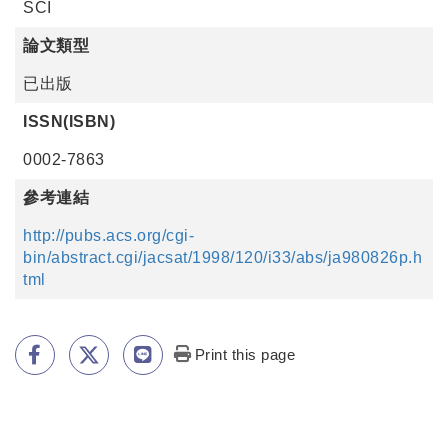
SCI
論文類型
已出版
ISSN(ISBN)
0002-7863
參考連結
http://pubs.acs.org/cgi-
bin/abstract.cgi/jacsat/1998/120/i33/abs/ja980826p.h
tml
Print this page