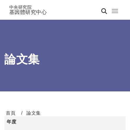
中央研究院
基因體研究中心
Toggle 
論文集
首頁
論文集
年度