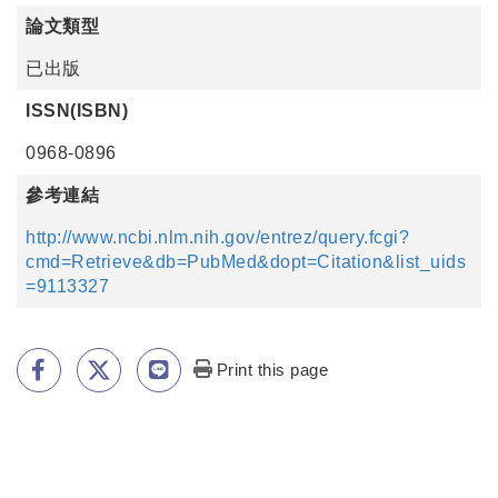
論文類型
已出版
ISSN(ISBN)
0968-0896
參考連結
http://www.ncbi.nlm.nih.gov/entrez/query.fcgi?
cmd=Retrieve&db=PubMed&dopt=Citation&list_uids
=9113327
Print this page