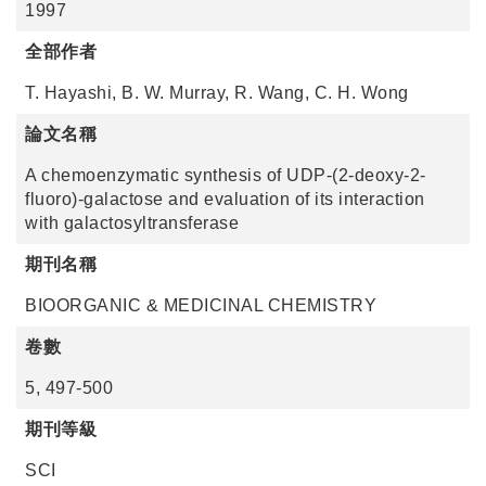
1997
全部作者
T. Hayashi, B. W. Murray, R. Wang, C. H. Wong
論文名稱
A chemoenzymatic synthesis of UDP-(2-deoxy-2-
fluoro)-galactose and evaluation of its interaction
with galactosyltransferase
期刊名稱
BIOORGANIC & MEDICINAL CHEMISTRY
卷數
5, 497-500
期刊等級
SCI