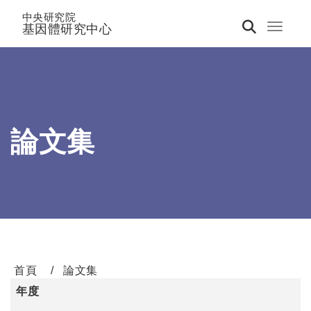
中央研究院
基因體研究中心
Toggle 
論文集
首頁
論文集
年度