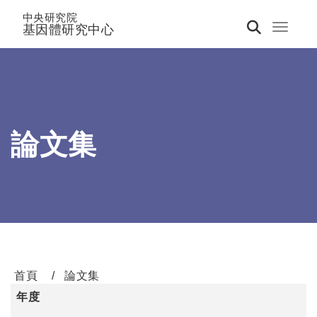
中央研究院
基因體研究中心
Toggle 
論文集
首頁
論文集
年度