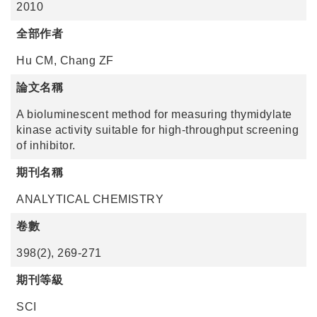
2010
全部作者
Hu CM, Chang ZF
論文名稱
A bioluminescent method for measuring thymidylate
kinase activity suitable for high-throughput screening
of inhibitor.
期刊名稱
ANALYTICAL CHEMISTRY
卷數
398(2), 269-271
期刊等級
SCI