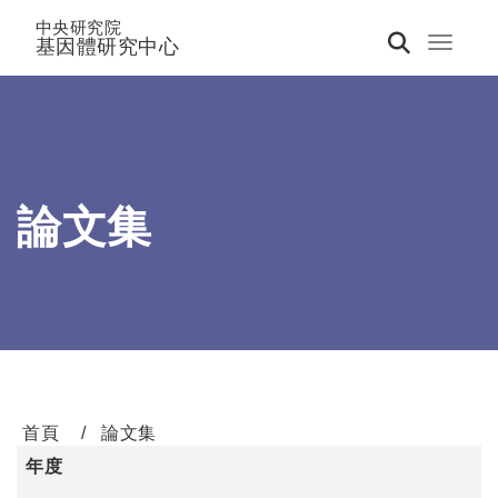
中央研究院
基因體研究中心
Toggle 
論文集
首頁
論文集
年度