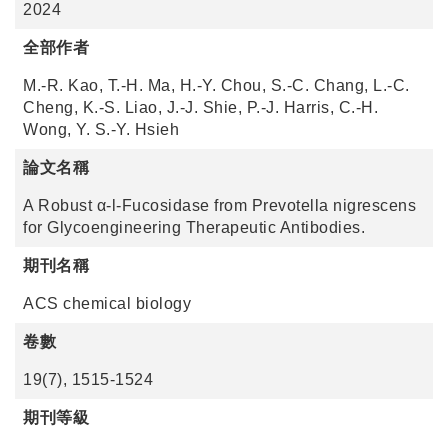
2024
全部作者
M.-R. Kao, T.-H. Ma, H.-Y. Chou, S.-C. Chang, L.-C.
Cheng, K.-S. Liao, J.-J. Shie, P.-J. Harris, C.-H.
Wong, Y. S.-Y. Hsieh
論文名稱
A Robust α-l-Fucosidase from Prevotella nigrescens
for Glycoengineering Therapeutic Antibodies.
期刊名稱
ACS chemical biology
卷數
19(7), 1515-1524
期刊等級