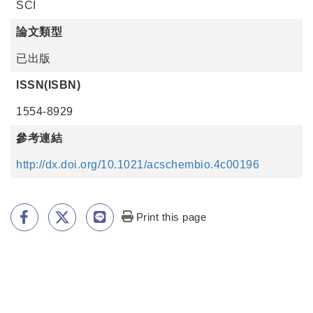
SCI
論文類型
已出版
ISSN(ISBN)
1554-8929
參考連結
http://dx.doi.org/10.1021/acschembio.4c00196
Print this page