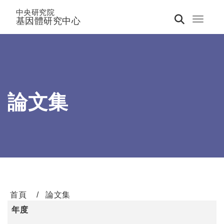
中央研究院
基因體研究中心
Toggle 
論文集
首頁
論文集
年度