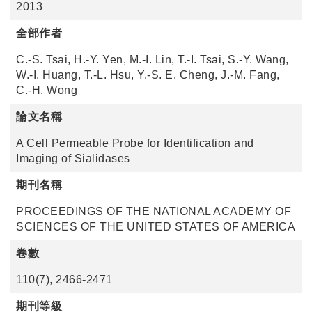
2013
全部作者
C.-S. Tsai, H.-Y. Yen, M.-I. Lin, T.-I. Tsai, S.-Y. Wang,
W.-I. Huang, T.-L. Hsu, Y.-S. E. Cheng, J.-M. Fang,
C.-H. Wong
論文名稱
A Cell Permeable Probe for Identification and
Imaging of Sialidases
期刊名稱
PROCEEDINGS OF THE NATIONAL ACADEMY OF
SCIENCES OF THE UNITED STATES OF AMERICA
卷數
110(7), 2466-2471
期刊等級