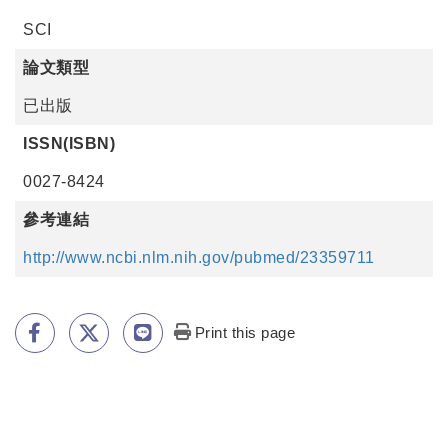
SCI
論文類型
已出版
ISSN(ISBN)
0027-8424
參考連結
http://www.ncbi.nlm.nih.gov/pubmed/23359711
Print this page