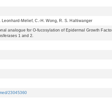
C. Leonhard-Melief, C.-H. Wong, R. S. Haltiwanger
onal analogue for O-fucosylation of Epidermal Growth Fact
nsferases 1 and 2.
ubmed/23045360