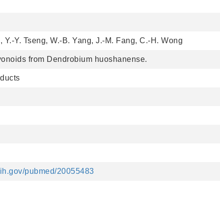
, Y.-Y. Tseng, W.-B. Yang, J.-M. Fang, C.-H. Wong
lavonoids from Dendrobium huoshanense.
oducts
.nih.gov/pubmed/20055483