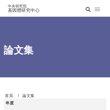
中央研究院
基因體研究中心
Toggle 
論文集
首頁
論文集
年度