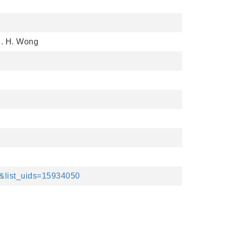
 C. H. Wong
t&list_uids=15934050