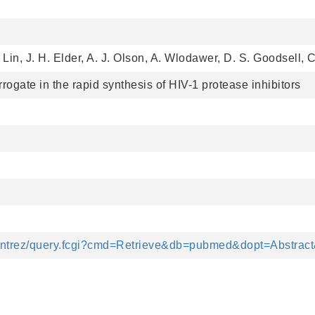
. Lin, J. H. Elder, A. J. Olson, A. Wlodawer, D. S. Goodsell,
rrogate in the rapid synthesis of HIV-1 protease inhibitors
v/entrez/query.fcgi?cmd=Retrieve&db=pubmed&dopt=Abstrac