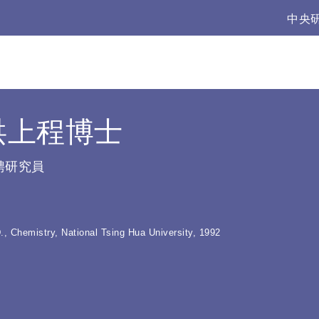
:::
中央