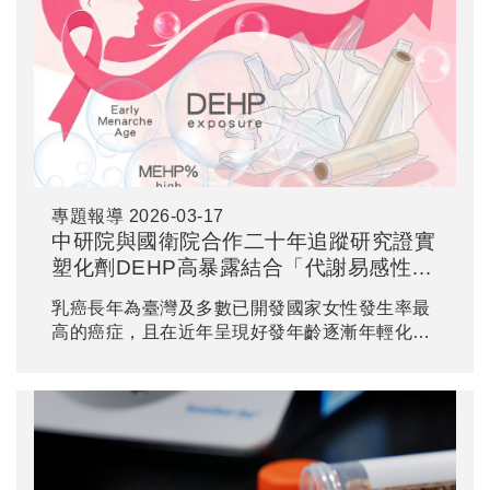
專題報導
2026-03-17
中研院與國衛院合作二十年追蹤研究證實
塑化劑DEHP高暴露結合「代謝易感性」
與初經較早會提高女性乳癌風險達七倍
乳癌長年為臺灣及多數已開發國家女性發生率最
高的癌症，且在近年呈現好發年齡逐漸年輕化的
趨勢。中央研究院基因體研究中心特聘研究員陳
建仁院士領軍，結合國家衛生研究院及國內多所
大學研究團隊，完成一項歷時20年的大規模關於
乳癌風險評估的人群研究，研究成果已於2026年
3月發佈於《美國國家科學院院刊》
（Proceedings of the National Academy of