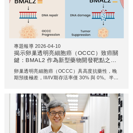
專題報導
2026-04-10
揭示卵巢透明亮細胞癌（OCCC）致癌關
鍵：BMAL2 作為新型藥物開發靶點之潛
力
卵巢透明亮細胞癌（OCCC）具高度抗藥性，晚
期預後極差，III/IV期存活率僅 30% 與 0%。半數
OCCC患者具 ARID1A 基因突變 (ARID1A-
mut)，對現有標靶療法較為敏感，其餘保留
ARID1A 野生型 (ARID1A-wt) 的病例則缺乏有效
標靶，因此急需新藥開發。