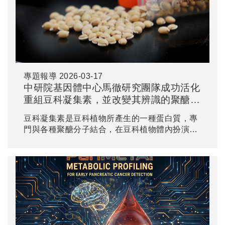
Sciences, PNAS）。
專題報導
2026-03-17
中研院基因體中心馬徹研究團隊成功活化
重組豆科凝集素，並改變其辨識的聚醣種
類
豆科凝集素是豆科植物所產生的一種蛋白質，專
門與各種聚醣分子結合，在豆科植物體內扮演防
禦掠食或訊號傳遞的角色。有些豆科凝集素（例
如蓖麻毒素 ricin）毒性極強；而另一些（例如刀
豆凝集素A, Con A）則被開發出多種生醫用途，
成為醣生物學與醫學研究中的重要工具。