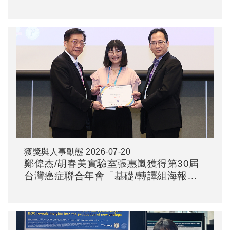
聚醣調節劑之多羥基吡咯烷骨架類似物
獲獎與人事動態
2026-07-20
鄭偉杰/胡春美實驗室張惠嵐獲得第30屆
台灣癌症聯合年會「基礎/轉譯組海報優
等獎」