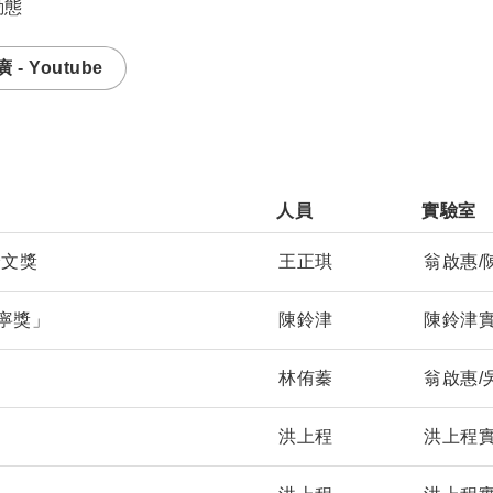
動態
- Youtube
人員               
實驗室      
論文獎
王正琪
翁啟惠/
寧獎」
陳鈴津
陳鈴津
林侑蓁
翁啟惠/
洪上程
洪上程