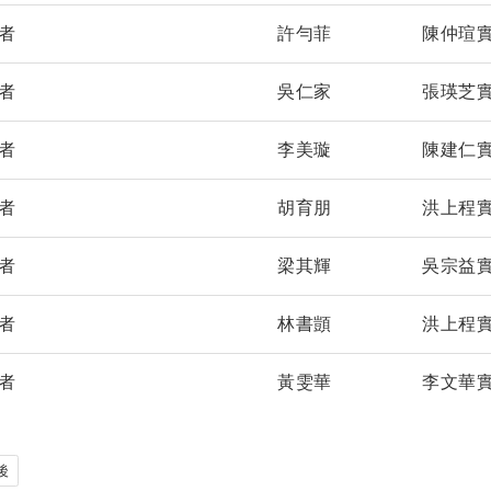
學者
許勻菲
陳仲瑄
學者
吳仁家
張瑛芝
學者
李美璇
陳建仁
學者
胡育朋
洪上程
學者
梁其輝
吳宗益
學者
林書顗
洪上程
學者
黃雯華
李文華
後