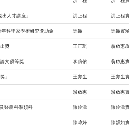
洪上程
洪上程
傑出人才講座」
洪上程
洪上程
青年科學家學術研究獎助金
馬徹
馬徹實
傑出獎
王正琪
翁啟惠/
」論文優等獎
李信佑
翁啟惠
究獎」
王亦生
王亦生
翁啟惠
翁啟惠
物及醫農科學類科
陳鈴津
陳鈴津
名
陳暐婷
陳韻如