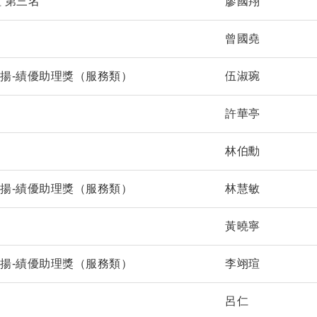
生組 第三名
廖國翔
曾國堯
表揚-績優助理獎（服務類）
伍淑琬
許華亭
林伯勳
表揚-績優助理獎（服務類）
林慧敏
黃曉寧
表揚-績優助理獎（服務類）
李翊瑄
呂仁