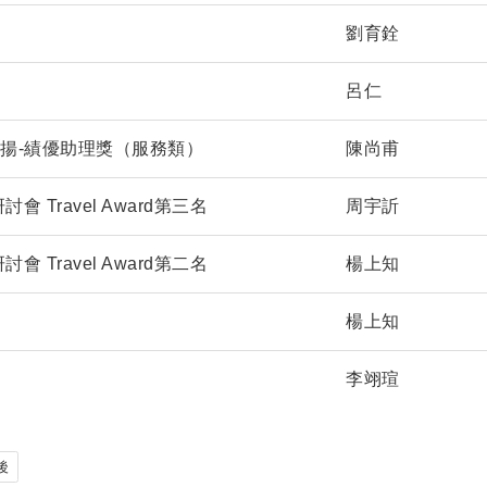
劉育銓
呂仁
表揚-績優助理獎（服務類）
陳尚甫
Travel Award第三名
周宇訢
Travel Award第二名
楊上知
楊上知
李翊瑄
後