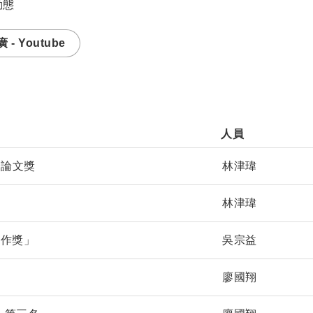
動態
- Youtube
人員               
秀論文獎
林津瑋
林津瑋
著作獎」
吳宗益
廖國翔