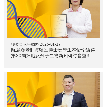
獲獎與人事動態
2025-01-17
阮麗蓉老師實驗室博士班學生林怡斈獲得
第30屆細胞及分子生物新知研討會暨30
屆慶祝活動之騰達行優秀壁報論文獎-佳
作