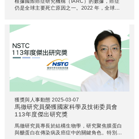
根據國際癌症研究機構（IARC）的數據，癌症
仍是全球主要死亡原因之一。2022 年，全球估
計有 2000 萬例新發病例與 970 萬例死亡。近
期，兩項刊登於《美國化學學會期刊》的新研
究，深入探討了與癌症息息相關的人類 β-1,3-半
乳糖基轉移酵素 5（β3GalT5）。
獲獎與人事動態
2025-03-07
馬徹研究員榮獲國家科學及技術委員會
113年度傑出研究獎
馬徹研究員專長於結構生物學，研究聚焦膜蛋白
與醣蛋白在傳染病及癌症中的關鍵角色。特別是