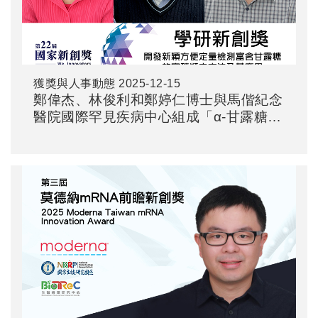
獲獎與人事動態
2025-12-15
鄭偉杰、林俊利和鄭婷仁博士與馬偕紀念
醫院國際罕見疾病中心組成「α-甘露糖儲
積症」研究團隊所研發的 "開發新穎方便
定量檢測富含甘露糖的寡醣類之方法及其
應用" 榮獲第22屆國家新創獎-學研新創
獎