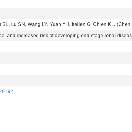
 SL, Lu SN, Wang LY, Yuan Y, L'Italien G, Chien KL, (Chen
type, and increased risk of developing end-stage renal dis
.29192