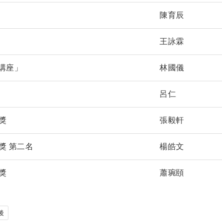
陳育辰
王詠霖
講座」
林國儀
呂仁
獎
張毅軒
獎 第二名
楊皓文
獎
蕭琬頤
後