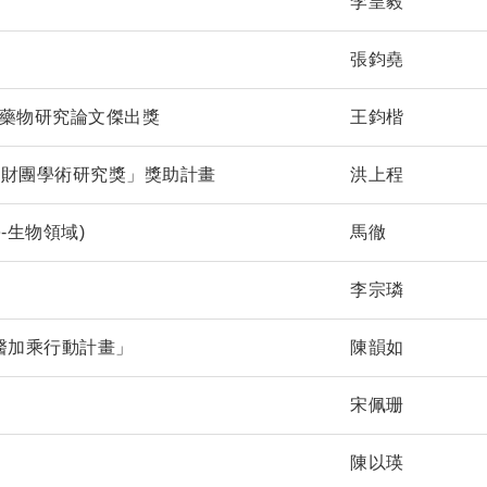
李皇毅
張鈞堯
新創藥物研究論文傑出獎
王鈞楷
興財團學術研究獎」獎助計畫
洪上程
-生物領域)
馬徹
李宗璘
生醫加乘行動計畫」
陳韻如
宋佩珊
陳以瑛