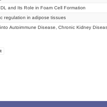
LDL and Its Role in Foam Cell Formation
ic regulation in adipose tissues
into Autoimmune Disease, Chronic Kidney Disea
後