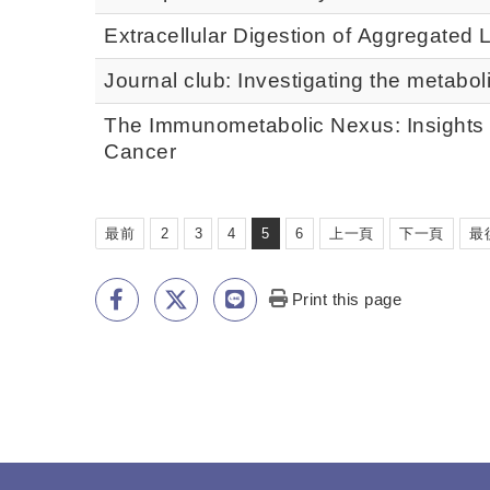
Extracellular Digestion of Aggregated 
Journal club: Investigating the metabol
The Immunometabolic Nexus: Insights 
Cancer
最前
2
3
4
5
6
上一頁
下一頁
最
Print this page