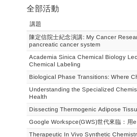
全部活動
講題
陳定信院士紀念演講: My Cancer Research Jo
pancreatic cancer system
Academia Sinica Chemical Biology Lectu
Chemical Labeling
Biological Phase Transitions: Where C
Understanding the Specialized Chemis
Health
Dissecting Thermogenic Adipose Tissu
Google Workspce(GWS)世代來臨：
Therapeutic In Vivo Synthetic Chemist